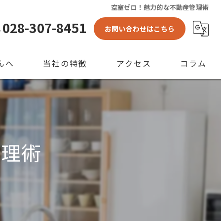
空室ゼロ！魅力的な不動産管理術
028-307-8451
お問い合わせはこちら
んへ
当社の特徴
アクセス
コラム
アパート
空き家
管理術
店舗
ビル
賃貸