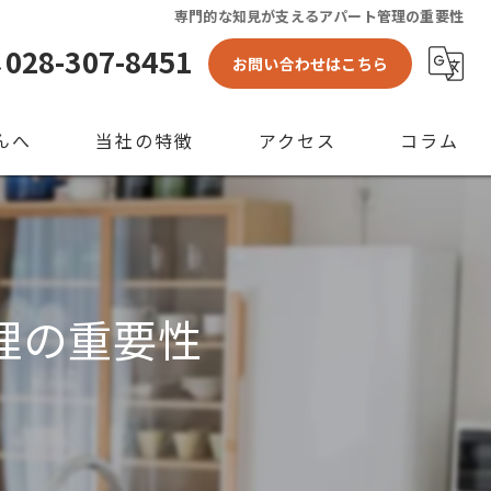
専門的な知見が支えるアパート管理の重要性
028-307-8451
お問い合わせはこちら
んへ
当社の特徴
アクセス
コラム
アパート
空き家
理の重要性
店舗
ビル
賃貸