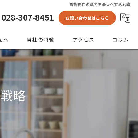
賃貸物件の魅力を最大化する戦略
028-307-8451
お問い合わせはこちら
んへ
当社の特徴
アクセス
コラム
アパート
空き家
る戦略
店舗
ビル
賃貸